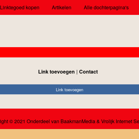
Linktegoed kopen
Artikelen
Alle dochterpagina's
Link toevoegen
Contact
Link toevoegen
ight © 2021 Onderdeel van
BaakmanMedia
&
Vrolijk Internet S